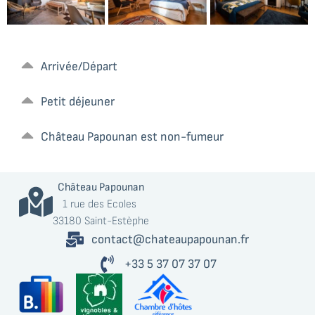
Arrivée/Départ
Studio Les
Suite Océane
Vignes –
– familiale,
Petit déjeuner
autonomie et
poutres
confort
apparentes &
moderne face
hamac
Château Papounan est non-fumeur
aux vignes
Château Papounan
1 rue des Ecoles
33180 Saint-Estèphe
contact@chateaupapounan.fr
+33 5 37 07 37 07